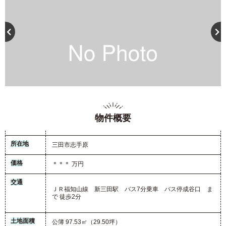
物件概要
所在地
三田市志手原
価格
＊＊＊ 万円
交通
ＪＲ福知山線 新三田駅 バス7分乗車 バス停成谷口 ま
で 徒歩2分
土地面積
公簿 97.53㎡（29.50坪）