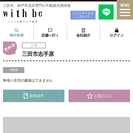
三田市、神戸市北区専門の不動産売買情報
リノベサイトは
こちら >>
物件検索
店舗へ行く
会社紹介
ログイン
売約済
土地
三田市志手原
角部屋
角地☆住宅の建築はできません
資料請求
お気に入り