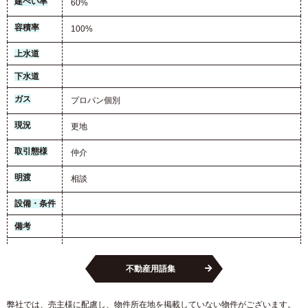
建ぺい率
60%
容積率
100%
上水道
下水道
ガス
プロパン個別
現況
更地
取引態様
仲介
明渡
相談
設備・条件
備考
不動産用語集
弊社では、売主様に配慮し、物件所在地を掲載していない物件がございます。