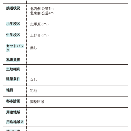
接道状況
北西側 公道7m
北東側 公道4m
小学校区
志手原 ( m )
中学校区
上野台 ( m )
セットバッ
無し
ク
私道負担
土地権利
建築条件
なし
地目
宅地
都市計画
調整区域
用途地域
用途地域２