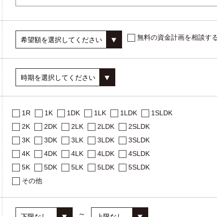
無料の資金計画を相談す
1R
1K
1DK
1LK
1LDK
1SLDK
2K
2DK
2LK
2LDK
2SLDK
3K
3DK
3LK
3LDK
3SLDK
4K
4DK
4LK
4LDK
4SLDK
5K
5DK
5LK
5LDK
5SLDK
その他
～