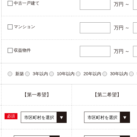
中古一戸建て
万円 ～
マンション
万円 ～
収益物件
万円 ～
新築
3年以内
10年以内
20年以内
30年以内
【第一希望】
【第二希望】
必須