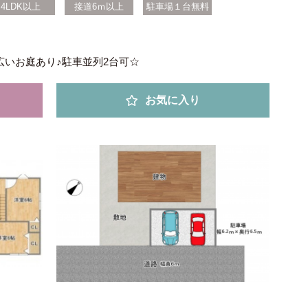
4LDK以上
接道6ｍ以上
駐車場１台無料
いお庭あり♪駐車並列2台可☆
お気に入り