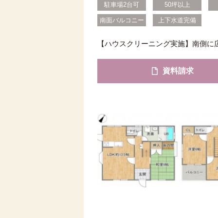
駐車場2台可
50坪以上
南面バルコニー
上下水道完備
【ハウスクリーニング実施】南側に広
資料請求