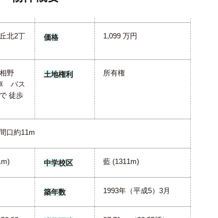
丘北2丁
1,099 万円
価格
相野
所有権
土地権利
車 バス
で 徒歩
 間口約11m
m)
藍 (1311m)
中学校区
1993年（平成5）3月
築年数