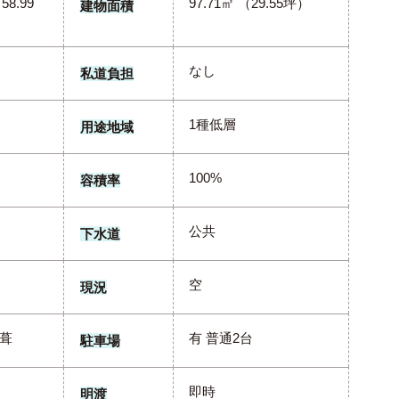
58.99
97.71㎡ （29.55坪）
建物面積
なし
私道負担
1種低層
用途地域
100%
容積率
公共
下水道
空
現況
葺
有 普通2台
駐車場
即時
明渡