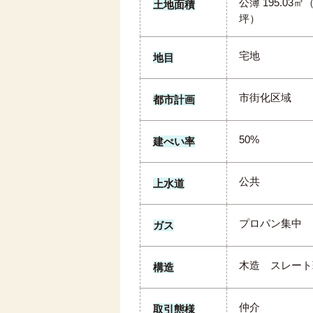
公簿 195.03㎡（
土地面積
坪）
宅地
地目
市街化区域
都市計画
50%
建ぺい率
公共
上水道
プロパン集中
ガス
木造 スレート
構造
仲介
取引態様