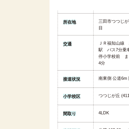
三田市つつじが
所在地
目
ＪＲ福知山線 
交通
駅 バス7分乗
停小学校前 ま
4分
南東側 公道6m
接道状況
つつじが丘 (411
小学校区
4LDK
間取り