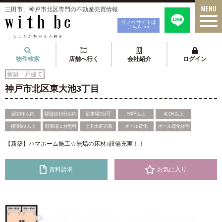
三田市、神戸市北区専門の不動産売買情報
リノベサイトは
こちら >>
物件検索
店舗へ行く
会社紹介
ログイン
新築一戸建て
神戸市北区東大池3丁目
築10年以内
駅徒歩10分以内
駐車場2台可
50坪以上
4LDK以上
接道6ｍ以上
駐車場１台無料
上下水道完備
オール電化
オール電化住宅
【新築】ハマホーム施工☆無垢の床材♪設備充実！！
資料請求
お気に入り