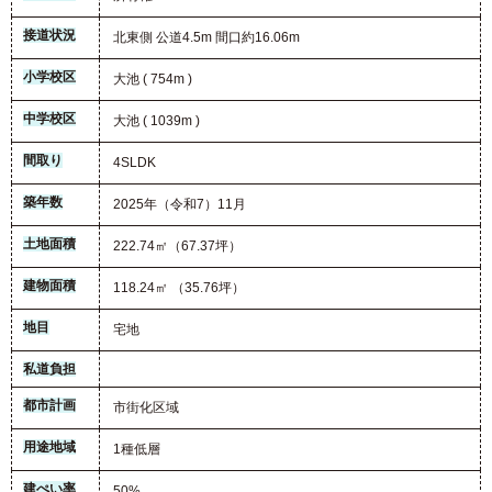
接道状況
北東側 公道4.5m 間口約16.06m
小学校区
大池 ( 754m )
中学校区
大池 ( 1039m )
間取り
4SLDK
築年数
2025年（令和7）11月
土地面積
222.74㎡（67.37坪）
建物面積
118.24㎡ （35.76坪）
地目
宅地
私道負担
都市計画
市街化区域
用途地域
1種低層
建ぺい率
50%