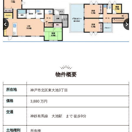
物件概要
所在地
神戸市北区東大池3丁目
価格
3,880 万円
交通
神鉄有馬線 大池駅 まで 徒歩9分
土地権利
所有権