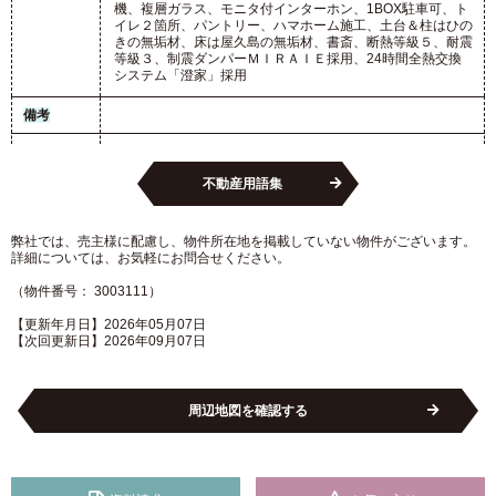
機、複層ガラス、モニタ付インターホン、1BOX駐車可、ト
イレ２箇所、パントリー、ハマホーム施工、土台＆柱はひの
きの無垢材、床は屋久島の無垢材、書斎、断熱等級５、耐震
等級３、制震ダンパーＭＩＲＡＩＥ採用、24時間全熱交換
システム「澄家」採用
備考
不動産用語集
弊社では、売主様に配慮し、物件所在地を掲載していない物件がございます。
詳細については、お気軽にお問合せください。
（物件番号： 3003111）
【更新年月日】2026年05月07日
【次回更新日】2026年09月07日
周辺地図を確認する