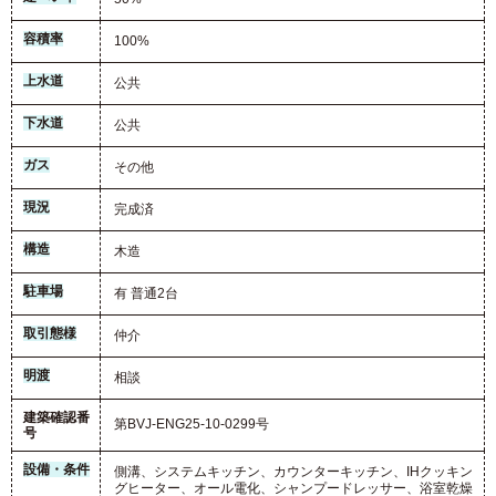
容積率
100%
上水道
公共
下水道
公共
ガス
その他
現況
完成済
構造
木造
駐車場
有 普通2台
取引態様
仲介
明渡
相談
建築確認番
第BVJ-ENG25-10-0299号
号
設備・条件
側溝、システムキッチン、カウンターキッチン、IHクッキン
グヒーター、オール電化、シャンプードレッサー、浴室乾燥