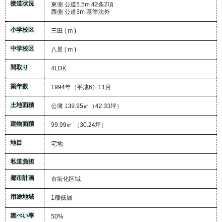
接道状況
東側 公道5.5m 42条2項
西側 公道3m 基準法外
小学校区
三田 ( m )
中学校区
八景 ( m )
間取り
4LDK
築年数
1994年（平成6）11月
土地面積
公簿 139.95㎡（42.33坪）
建物面積
99.99㎡ （30.24坪）
地目
宅地
私道負担
都市計画
市街化区域
用途地域
1種低層
建ぺい率
50%