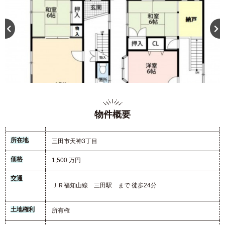
物件概要
所在地
三田市天神3丁目
価格
1,500 万円
交通
ＪＲ福知山線 三田駅 まで 徒歩24分
土地権利
所有権