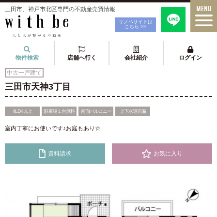
三田市、神戸市北区専門の不動産売買情報
リノベサイトは
こちら >>
物件検索
店舗へ行く
会社紹介
ログイン
中古一戸建て
三田市天神3丁目
4LDK以上
駐車場１台無料
南面バルコニー
上下水道完備
室内丁寧にお使いです♪お庭もあり☆
資料請求
お気に入り