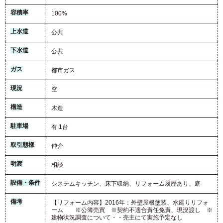
容積率
100%
上水道
公共
下水道
公共
ガス
都市ガス
現況
空
構造
木造
駐車場
有 1台
取引態様
仲介
明渡
相談
設備・条件
システムキッチン、床下収納、リフォーム履歴あり、庭
備考
【リフォーム内容】2016年：外壁屋根塗装、水廻りリフォ
ーム ※公簿売買 ※契約不適合責任免責、現況渡し ※
建物状況調査について・・売主にて実施予定なし