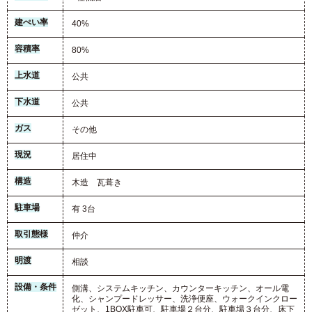
建ぺい率
40%
容積率
80%
上水道
公共
下水道
公共
ガス
その他
現況
居住中
構造
木造 瓦葺き
駐車場
有 3台
取引態様
仲介
明渡
相談
設備・条件
側溝、システムキッチン、カウンターキッチン、オール電
化、シャンプードレッサー、洗浄便座、ウォークインクロー
ゼット、1BOX駐車可、駐車場２台分、駐車場３台分、床下