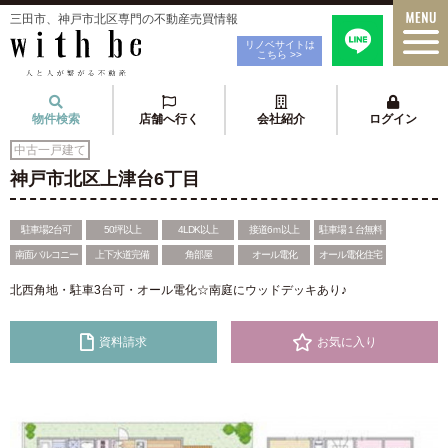
三田市、神戸市北区専門の不動産売買情報
リノベサイトは
こちら >>
物件検索
店舗へ行く
会社紹介
ログイン
中古一戸建て
神戸市北区上津台6丁目
駐車場2台可
50坪以上
4LDK以上
接道6ｍ以上
駐車場１台無料
南面バルコニー
上下水道完備
角部屋
オール電化
オール電化住宅
北西角地・駐車3台可・オール電化☆南庭にウッドデッキあり♪
資料請求
お気に入り