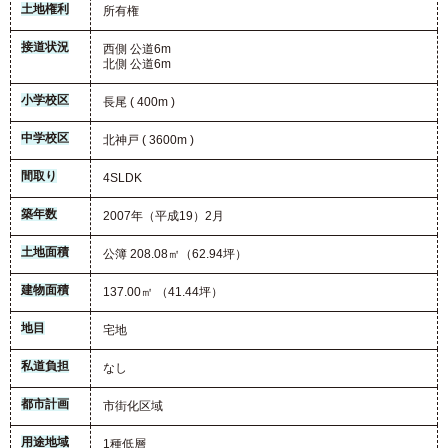
土地権利
所有権
接道状況
西側 公道6m
北側 公道6m
小学校区
長尾 ( 400m )
中学校区
北神戸 ( 3600m )
間取り
4SLDK
築年数
2007年（平成19）2月
土地面積
公簿 208.08㎡（62.94坪）
建物面積
137.00㎡ （41.44坪）
地目
宅地
私道負担
なし
都市計画
市街化区域
用途地域
1種低層