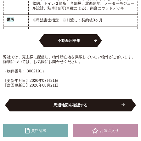
収納、トイレ２箇所、角部屋、北西角地、メーターモジュー
ル設計、駐車3台可(車種による)、南庭にウッドデッキ
備考
※司法書士指定 ※引渡し：契約後3ヶ月
不動産用語集
弊社では、売主様に配慮し、物件所在地を掲載していない物件がございます。
詳細については、お気軽にお問合せください。
（物件番号： 3002191）
【更新年月日】2026年07月21日
【次回更新日】2026年08月21日
周辺地図を確認する
資料請求
お気に入り