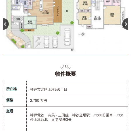
物件概要
所在地
神戸市北区上津台6丁目
価格
2,780 万円
交通
神戸電鉄 有馬・三田線 神鉄道場駅 バス8分乗車 バス
停上津台北 まで 徒歩3分