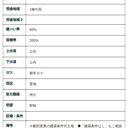
用途地域
1種中高
用途地域２
建ぺい率
60%
容積率
200%
上水道
公共
下水道
公共
ガス
都市ガス
現況
更地
取引態様
仲介
明渡
即時
設備・条件
備考
※飯田産業の建築条件付土地 ◆「建築条件なし」もご相談