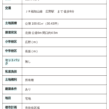
交通
ＪＲ福知山線 広野駅 まで 徒歩9分
土地面積
公簿 100.61㎡（30.43坪）
接道状況
北側 公道6m 間口約4.5m
小学校区
広野 ( m )
中学校区
長坂 ( m )
セットバッ
無し
ク
私道負担
土地権利
所有権
建築条件
あり
地目
宅地
都市計画
市街化区域