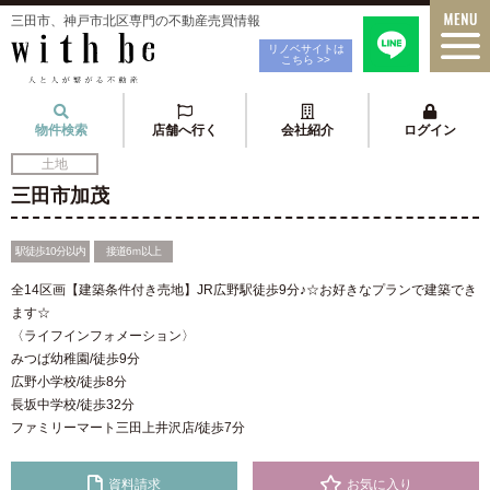
三田市、神戸市北区専門の不動産売買情報
リノベサイトは
こちら >>
物件検索
店舗へ行く
会社紹介
ログイン
土地
三田市加茂
駅徒歩10分以内
接道6ｍ以上
全14区画【建築条件付き売地】JR広野駅徒歩9分♪☆お好きなプランで建築でき
ます☆
〈ライフインフォメーション〉
みつば幼稚園/徒歩9分
広野小学校/徒歩8分
長坂中学校/徒歩32分
ファミリーマート三田上井沢店/徒歩7分
資料請求
お気に入り