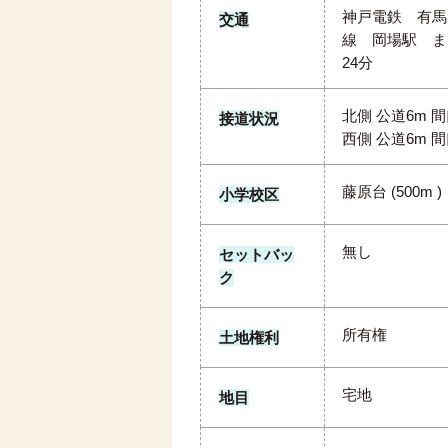
神戸電鉄 有馬
交通
線 岡場駅 ま
24分
北側 公道6m 間
接道状況
西側 公道6m 間
藤原台 (500m )
小学校区
無し
セットバッ
ク
所有権
土地権利
宅地
地目