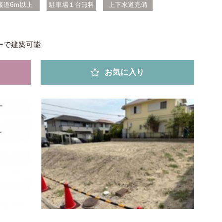
接道6ｍ以上
駐車場１台無料
上下水道完備
ーで建築可能
お気に入り