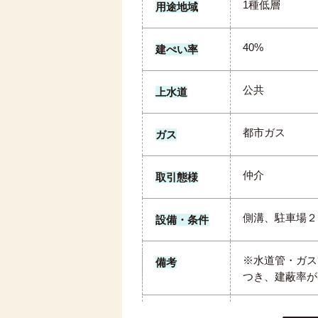
1種低層
用途地域
40%
建ぺい率
公共
上水道
都市ガス
ガス
仲介
取引態様
側溝、駐車場２
設備・条件
※水道管・ガ
備考
つき、建蔽率が