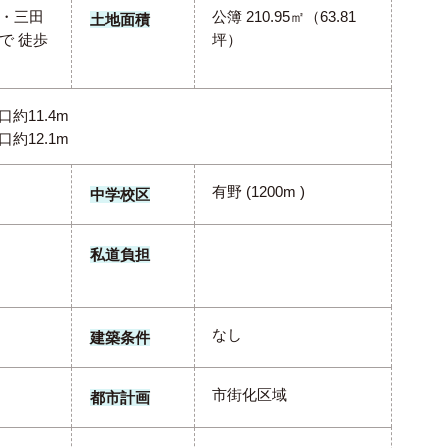
・三田
公簿 210.95㎡（63.81
土地面積
で 徒歩
坪）
口約11.4m
口約12.1m
有野 (1200m )
中学校区
私道負担
なし
建築条件
市街化区域
都市計画