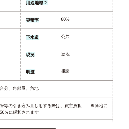
用途地域２
80%
容積率
公共
下水道
更地
現況
相談
明渡
台分、角部屋、角地
ス管等の引き込み直しをする際は、買主負担 ※角地に
50％に緩和されます