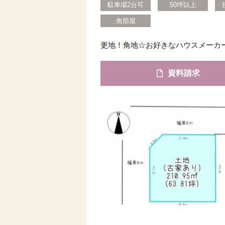
駐車場2台可
50坪以上
角部屋
更地！角地☆お好きなハウスメーカ
資料請求