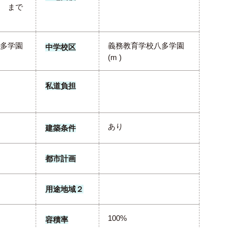
 まで
多学園
義務教育学校八多学園
中学校区
(m )
私道負担
あり
建築条件
都市計画
用途地域２
100%
容積率