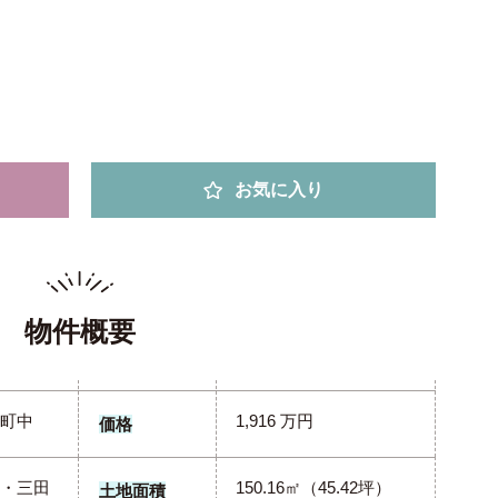
お気に入り
物件概要
町中
1,916 万円
価格
・三田
150.16㎡（45.42坪）
土地面積