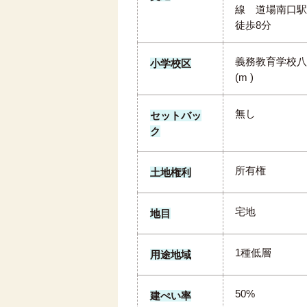
線 道場南口駅
徒歩8分
義務教育学校八
小学校区
(m )
無し
セットバッ
ク
所有権
土地権利
宅地
地目
1種低層
用途地域
50%
建ぺい率