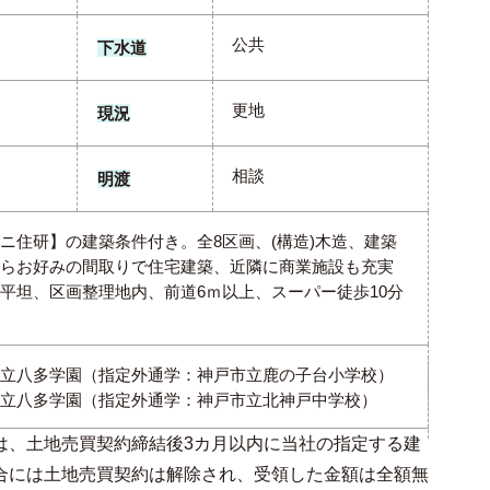
公共
下水道
更地
現況
相談
明渡
ニ住研】の建築条件付き。全8区画、(構造)木造、建築
らお好みの間取りで住宅建築、近隣に商業施設も充実
平坦、区画整理地内、前道6ｍ以上、スーパー徒歩10分
立八多学園（指定外通学：神戸市立鹿の子台小学校）
立八多学園（指定外通学：神戸市立北神戸中学校）
は、土地売買契約締結後3カ月以内に当社の指定する建
合には土地売買契約は解除され、受領した金額は全額無