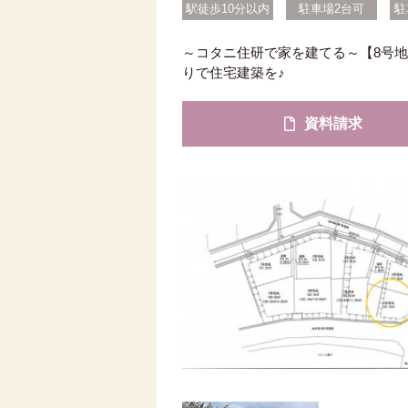
駅徒歩10分以内
駐車場2台可
駐
～コタニ住研で家を建てる～【8号
りで住宅建築を♪
資料請求