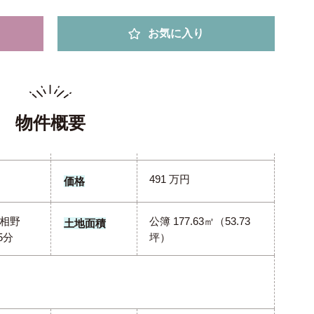
お気に入り
物件概要
491 万円
価格
相野
公簿 177.63㎡（53.73
土地面積
5分
坪）