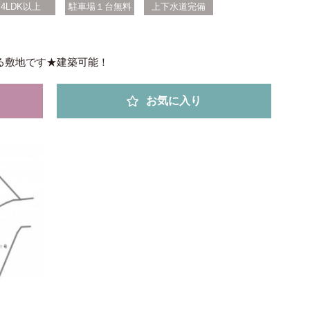
4LDK以上
駐車場１台無料
上下水道完備
る敷地です★建築可能！
お気に入り