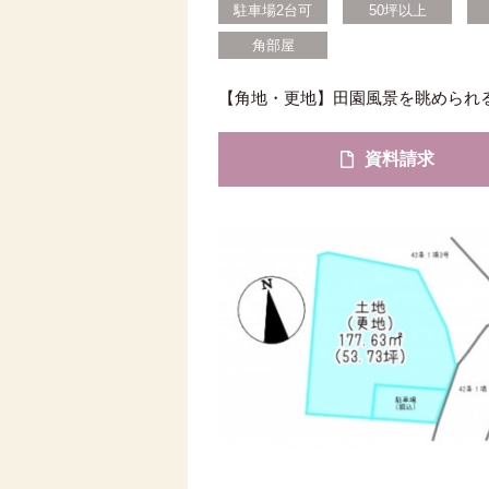
駐車場2台可
50坪以上
角部屋
【角地・更地】田園風景を眺められ
資料請求