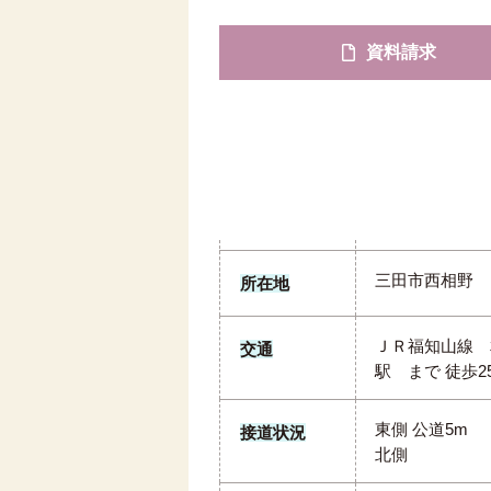
資料請求
三田市西相野
所在地
ＪＲ福知山線 
交通
駅 まで 徒歩2
東側 公道5m
接道状況
北側