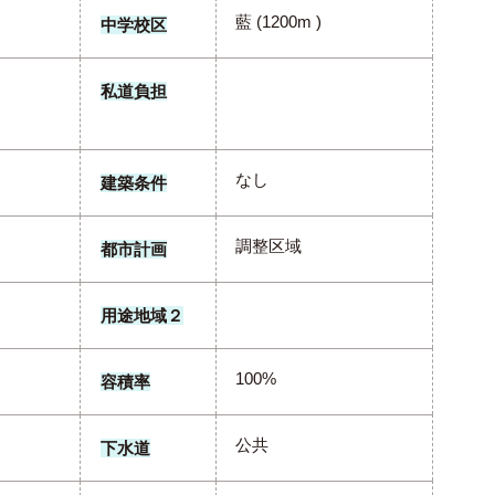
藍 (1200m )
中学校区
私道負担
なし
建築条件
調整区域
都市計画
用途地域２
100%
容積率
公共
下水道