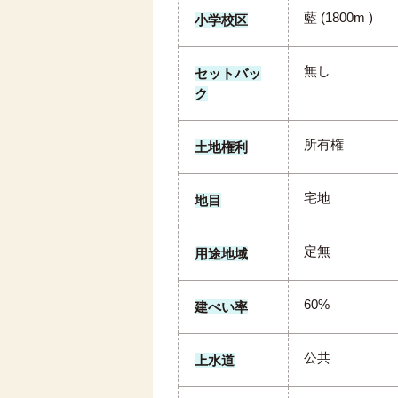
藍 (1800m )
小学校区
無し
セットバッ
ク
所有権
土地権利
宅地
地目
定無
用途地域
60%
建ぺい率
公共
上水道