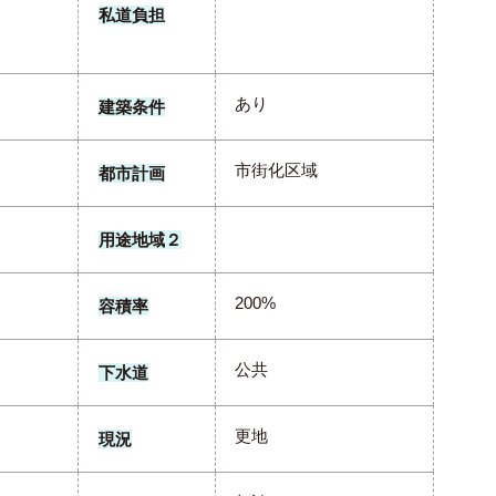
私道負担
あり
建築条件
市街化区域
都市計画
用途地域２
200%
容積率
公共
下水道
更地
現況