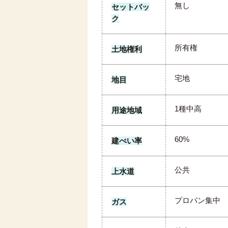
無し
セットバッ
ク
所有権
土地権利
宅地
地目
1種中高
用途地域
60%
建ぺい率
公共
上水道
プロパン集中
ガス